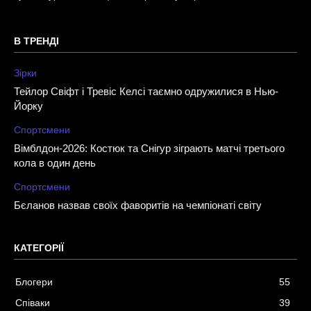
В ТРЕНДІ
Зірки
Тейлор Свіфт і Тревіс Келсі таємно одружилися в Нью-
Йорку
Спортсмени
Вімблдон-2026: Костюк та Снігур зіграють матчі третього
кола в один день
Спортсмени
Бєланов назвав своїх фаворитів на чемпіонаті світу
КАТЕГОРІЇ
Блогери
55
Співаки
39