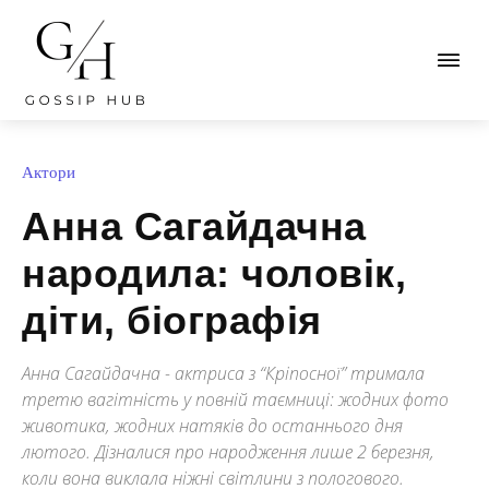
Актори
Анна Сагайдачна
народила: чоловік,
діти, біографія
Анна Сагайдачна - актриса з “Кріпосної” тримала
третю вагітність у повній таємниці: жодних фото
животика, жодних натяків до останнього дня
лютого. Дізналися про народження лише 2 березня,
коли вона виклала ніжні світлини з пологового.