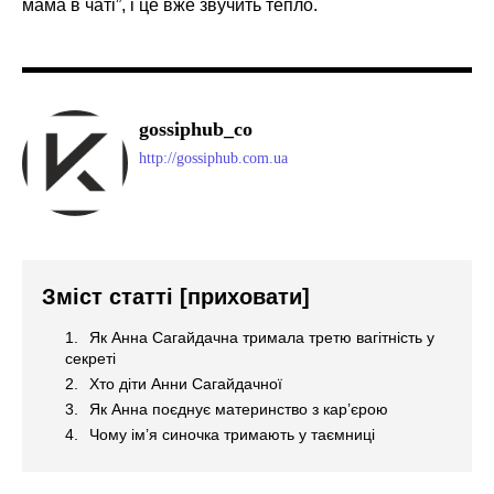
мама в чаті”, і це вже звучить тепло.
gossiphub_co
http://gossiphub.com.ua
Зміст статті
[приховати]
Як Анна Сагайдачна тримала третю вагітність у
секреті
Хто діти Анни Сагайдачної
Як Анна поєднує материнство з кар’єрою
Чому ім’я синочка тримають у таємниці