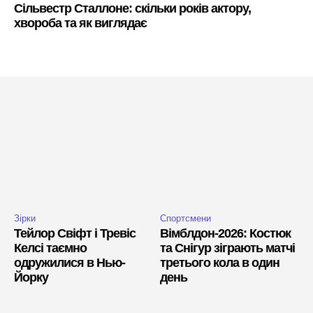
Сільвестр Сталлоне: скільки років актору,
хвороба та як виглядає
Зірки
Спортсмени
Тейлор Свіфт і Тревіс
Вімблдон-2026: Костюк
Келсі таємно
та Снігур зіграють матчі
одружилися в Нью-
третього кола в один
Йорку
день