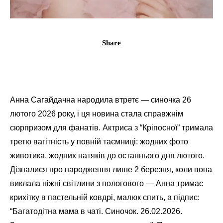
Share
Анна Сагайдачна народила втретє — синочка 26
лютого 2026 року, і ця новина стала справжнім
сюрпризом для фанатів. Актриса з “Кріпосної” тримала
третю вагітність у повній таємниці: жодних фото
животика, жодних натяків до останнього дня лютого.
Дізналися про народження лише 2 березня, коли вона
виклала ніжні світлини з пологового — Анна тримає
крихітку в пастельній ковдрі, малюк спить, а підпис:
“Багатодітна мама в чаті. Синочок. 26.02.2026.