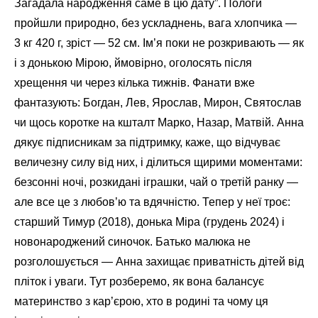
Загадала народження саме в цю дату”. Пологи
пройшли природно, без ускладнень, вага хлопчика —
3 кг 420 г, зріст — 52 см. Ім’я поки не розкривають — як
і з донькою Мірою, ймовірно, оголосять після
хрещення чи через кілька тижнів. Фанати вже
фантазують: Богдан, Лев, Ярослав, Мирон, Святослав
чи щось коротке на кшталт Марко, Назар, Матвій. Анна
дякує підписникам за підтримку, каже, що відчуває
величезну силу від них, і ділиться щирими моментами:
безсонні ночі, розкидані іграшки, чай о третій ранку —
але все це з любов’ю та вдячністю. Тепер у неї троє:
старший Тимур (2018), донька Міра (грудень 2024) і
новонароджений синочок. Батько малюка не
розголошується — Анна захищає приватність дітей від
пліток і уваги. Тут розберемо, як вона балансує
материнство з кар’єрою, хто в родині та чому ця