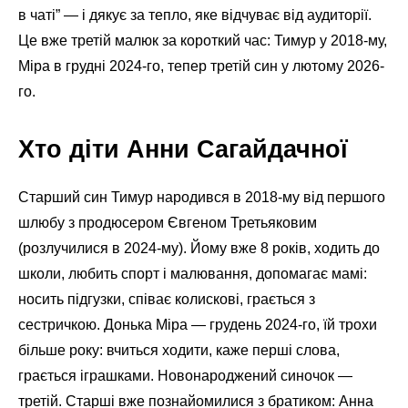
в чаті” — і дякує за тепло, яке відчуває від аудиторії.
Це вже третій малюк за короткий час: Тимур у 2018-му,
Міра в грудні 2024-го, тепер третій син у лютому 2026-
го.
Хто діти Анни Сагайдачної
Старший син Тимур народився в 2018-му від першого
шлюбу з продюсером Євгеном Третьяковим
(розлучилися в 2024-му). Йому вже 8 років, ходить до
школи, любить спорт і малювання, допомагає мамі:
носить підгузки, співає колискові, грається з
сестричкою. Донька Міра — грудень 2024-го, їй трохи
більше року: вчиться ходити, каже перші слова,
грається іграшками. Новонароджений синочок —
третій. Старші вже познайомилися з братиком: Анна