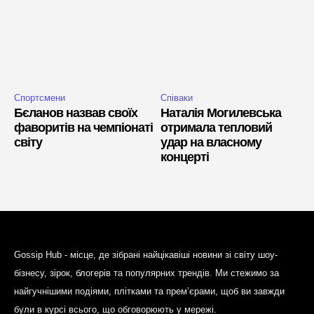
Спортсмени
Співаки
Бєланов назвав своїх
Наталія Могилевська
фаворитів на чемпіонаті
отримала тепловий
світу
удар на власному
концерті
Gossip Hub - місце, де зібрані найцікавіші новини зі світу шоу-
бізнесу, зірок, блогерів та популярних трендів. Ми стежимо за
найгучнішими подіями, плітками та прем’єрами, щоб ви завжди
були в курсі всього, що обговорюють у мережі.