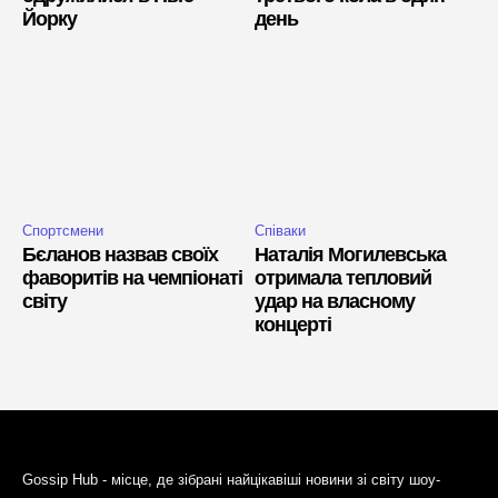
Йорку
день
Спортсмени
Співаки
Бєланов назвав своїх
Наталія Могилевська
фаворитів на чемпіонаті
отримала тепловий
світу
удар на власному
концерті
Gossip Hub - місце, де зібрані найцікавіші новини зі світу шоу-