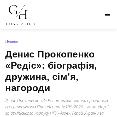
Новини
Денис Прокопенко
«Редіс»: біографія,
дружина, сім’я,
нагороди
Денис Прокопенко «Редіс» отримав звання бригадного
генерала указом Президента №195/2026 – командир 1-
го армійського корпусу НГУ «Азов», Герой України за