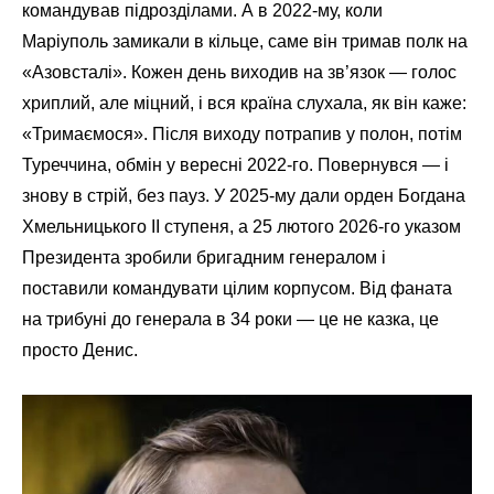
командував підрозділами. А в 2022-му, коли
Маріуполь замикали в кільце, саме він тримав полк на
«Азовсталі». Кожен день виходив на зв’язок — голос
хриплий, але міцний, і вся країна слухала, як він каже:
«Тримаємося». Після виходу потрапив у полон, потім
Туреччина, обмін у вересні 2022-го. Повернувся — і
знову в стрій, без пауз. У 2025-му дали орден Богдана
Хмельницького II ступеня, а 25 лютого 2026-го указом
Президента зробили бригадним генералом і
поставили командувати цілим корпусом. Від фаната
на трибуні до генерала в 34 роки — це не казка, це
просто Денис.