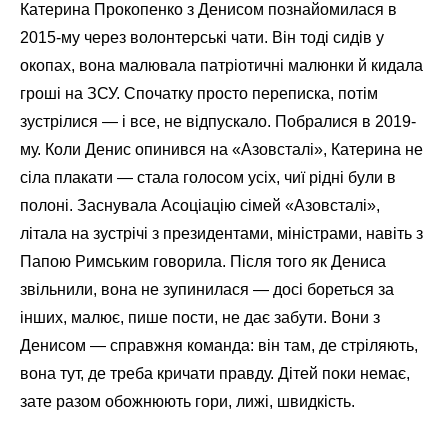
Катерина Прокопенко з Денисом познайомилася в
2015-му через волонтерські чати. Він тоді сидів у
окопах, вона малювала патріотичні малюнки й кидала
гроші на ЗСУ. Спочатку просто переписка, потім
зустрілися — і все, не відпускало. Побралися в 2019-
му. Коли Денис опинився на «Азовсталі», Катерина не
сіла плакати — стала голосом усіх, чиї рідні були в
полоні. Заснувала Асоціацію сімей «Азовсталі»,
літала на зустрічі з президентами, міністрами, навіть з
Папою Римським говорила. Після того як Дениса
звільнили, вона не зупинилася — досі бореться за
інших, малює, пише пости, не дає забути. Вони з
Денисом — справжня команда: він там, де стріляють,
вона тут, де треба кричати правду. Дітей поки немає,
зате разом обожнюють гори, лижі, швидкість.