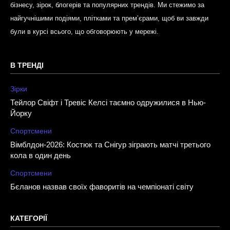
бізнесу, зірок, блогерів та популярних трендів. Ми стежимо за
найгучнішими подіями, плітками та прем’єрами, щоб ви завжди
були в курсі всього, що обговорюють у мережі.
В ТРЕНДІ
Зірки
Тейлор Свіфт і Тревіс Келсі таємно одружилися в Нью-
Йорку
Спортсмени
Вімблдон-2026: Костюк та Снігур зіграють матчі третього
кола в один день
Спортсмени
Бєланов назвав своїх фаворитів на чемпіонаті світу
КАТЕГОРІЇ