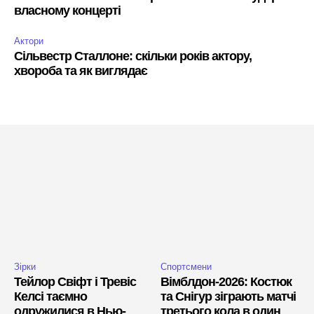
власному концерті
Актори
Сільвестр Сталлоне: скільки років актору,
хвороба та як виглядає
Зірки
Спортсмени
Тейлор Свіфт і Тревіс
Вімблдон-2026: Костюк
Келсі таємно
та Снігур зіграють матчі
одружилися в Нью-
третього кола в один