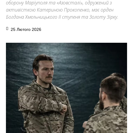
оборону Маріуполя та «Азовсталі», одружений з
активісткою Катериною Прокопенко, має орден
Богдана Хмельницького II ступеня та Золоту Зірку.
25 Лютого 2026