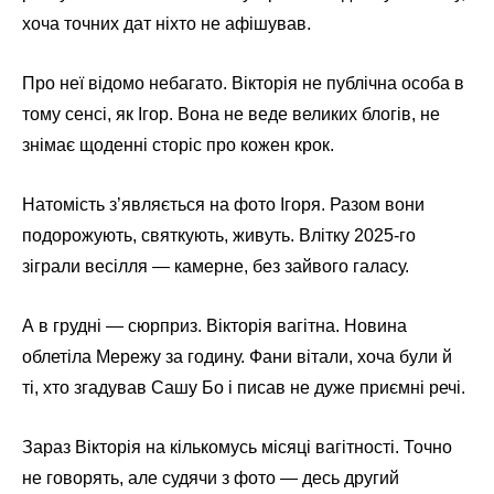
хоча точних дат ніхто не афішував.
Про неї відомо небагато. Вікторія не публічна особа в
тому сенсі, як Ігор. Вона не веде великих блогів, не
знімає щоденні сторіс про кожен крок.
Натомість з’являється на фото Ігоря. Разом вони
подорожують, святкують, живуть. Влітку 2025-го
зіграли весілля — камерне, без зайвого галасу.
А в грудні — сюрприз. Вікторія вагітна. Новина
облетіла Мережу за годину. Фани вітали, хоча були й
ті, хто згадував Сашу Бо і писав не дуже приємні речі.
Зараз Вікторія на кількомусь місяці вагітності. Точно
не говорять, але судячи з фото — десь другий