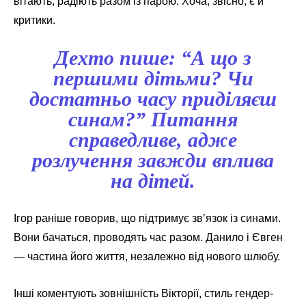
вітають, радіють разом із парою. Хоча, звісно, є й
критики.
Дехто пише: “А що з
першими дітьми? Чи
достатньо часу приділяєш
синам?” Питання
справедливе, адже
розлучення завжди вплива
на дітей.
Ігор раніше говорив, що підтримує зв’язок із синами.
Вони бачаться, проводять час разом. Данило і Євген
— частина його життя, незалежно від нового шлюбу.
Інші коментують зовнішність Вікторії, стиль гендер-