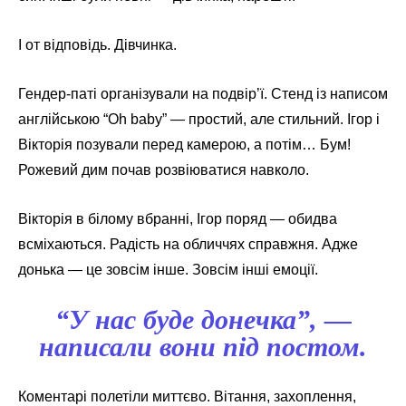
І от відповідь. Дівчинка.
Гендер-паті організували на подвір’ї. Стенд із написом
англійською “Oh baby” — простий, але стильний. Ігор і
Вікторія позували перед камерою, а потім… Бум!
Рожевий дим почав розвіюватися навколо.
Вікторія в білому вбранні, Ігор поряд — обидва
всміхаються. Радість на обличчях справжня. Адже
донька — це зовсім інше. Зовсім інші емоції.
“У нас буде донечка”, —
написали вони під постом.
Коментарі полетіли миттєво. Вітання, захоплення,