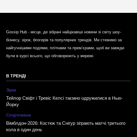
Gossip Hub - місце, де зібрані найцікавіші новини зі світу шоу-
бізнесу, зірок, блогерів та популярних трендів. Ми стежимо за
найгучнішими подіями, плітками та прем’єрами, щоб ви завжди
були в курсі всього, що обговорюють у мережі.
В ТРЕНДІ
Зірки
Тейлор Свіфт і Тревіс Келсі таємно одружилися в Нью-
Йорку
Спортсмени
Вімблдон-2026: Костюк та Снігур зіграють матчі третього
кола в один день