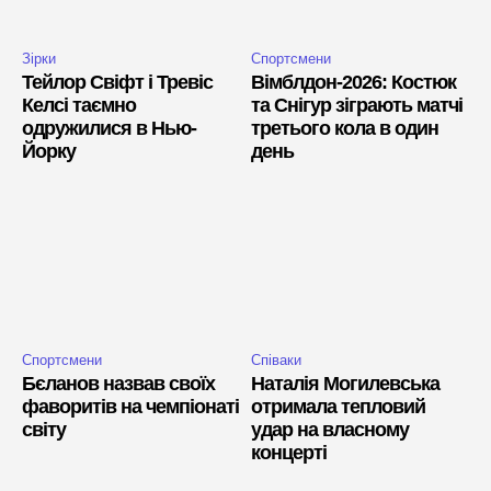
Зірки
Спортсмени
Тейлор Свіфт і Тревіс
Вімблдон-2026: Костюк
Келсі таємно
та Снігур зіграють матчі
одружилися в Нью-
третього кола в один
Йорку
день
Спортсмени
Співаки
Бєланов назвав своїх
Наталія Могилевська
фаворитів на чемпіонаті
отримала тепловий
світу
удар на власному
концерті