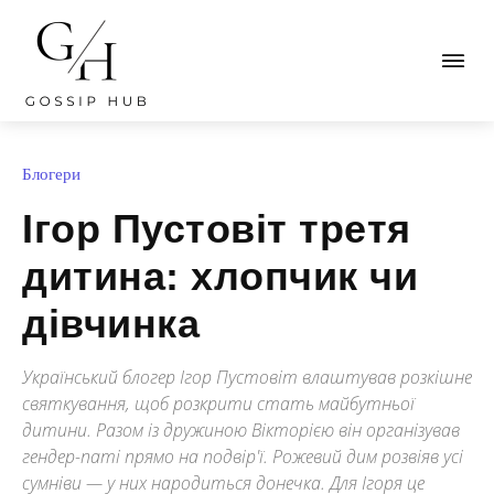
Блогери
Ігор Пустовіт третя
дитина: хлопчик чи
дівчинка
Український блогер Ігор Пустовіт влаштував розкішне
святкування, щоб розкрити стать майбутньої
дитини. Разом із дружиною Вікторією він організував
гендер-паті прямо на подвір'ї. Рожевий дим розвіяв усі
сумніви — у них народиться донечка. Для Ігоря це