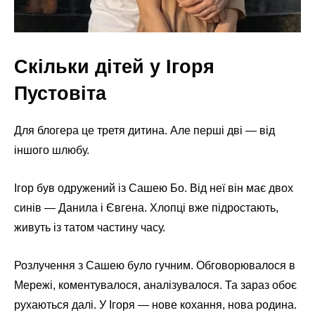
Скільки дітей у Ігоря
Пустовіта
Для блогера це третя дитина. Але перші дві — від
іншого шлюбу.
Ігор був одружений із Сашею Бо. Від неї він має двох
синів — Данила і Євгена. Хлопці вже підростають,
живуть із татом частину часу.
Розлучення з Сашею було гучним. Обговорювалося в
Мережі, коментувалося, аналізувалося. Та зараз обоє
рухаються далі. У Ігоря — нове кохання, нова родина.