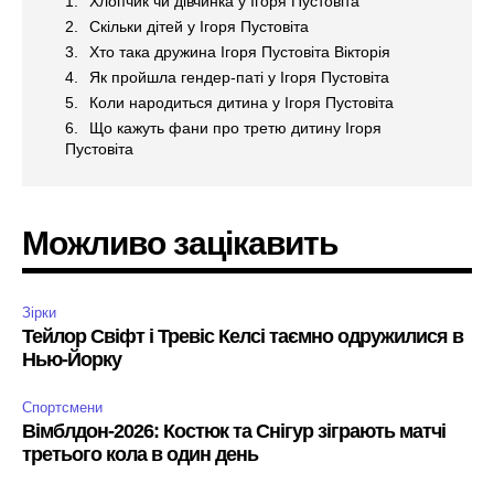
Хлопчик чи дівчинка у Ігоря Пустовіта
Скільки дітей у Ігоря Пустовіта
Хто така дружина Ігоря Пустовіта Вікторія
Як пройшла гендер-паті у Ігоря Пустовіта
Коли народиться дитина у Ігоря Пустовіта
Що кажуть фани про третю дитину Ігоря
Пустовіта
Можливо зацікавить
Зірки
Тейлор Свіфт і Тревіс Келсі таємно одружилися в
Нью-Йорку
Спортсмени
Вімблдон-2026: Костюк та Снігур зіграють матчі
третього кола в один день