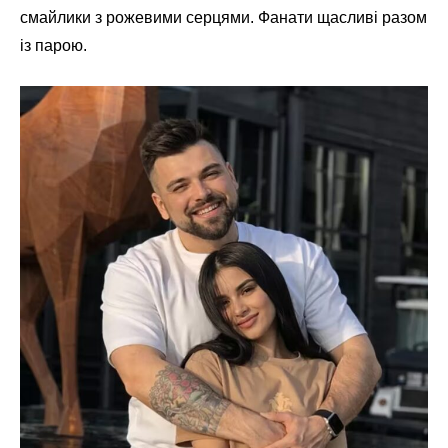
смайлики з рожевими серцями. Фанати щасливі разом
із парою.