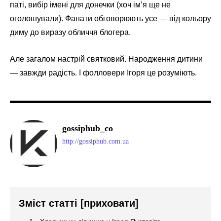
паті, вибір імені для донечки (хоч ім’я ще не
оголошували). Фанати обговорюють усе — від кольору
диму до виразу обличчя блогера.
Але загалом настрій святковий. Народження дитини
— завжди радість. І фолловери Ігоря це розуміють.
gossiphub_co
http://gossiphub.com.ua
Зміст статті
[приховати]