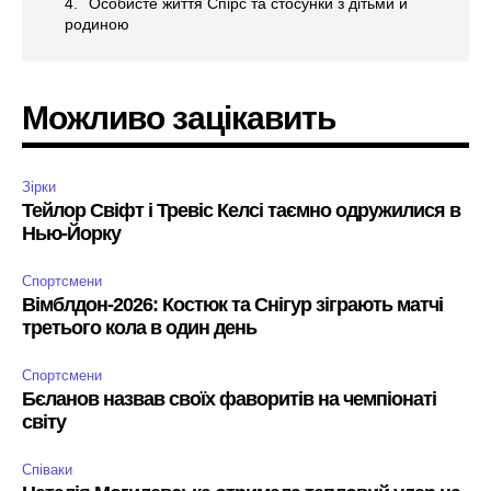
Особисте життя Спірс та стосунки з дітьми й
родиною
Можливо зацікавить
Зірки
Тейлор Свіфт і Тревіс Келсі таємно одружилися в
Нью-Йорку
Спортсмени
Вімблдон-2026: Костюк та Снігур зіграють матчі
третього кола в один день
Спортсмени
Бєланов назвав своїх фаворитів на чемпіонаті
світу
Співаки