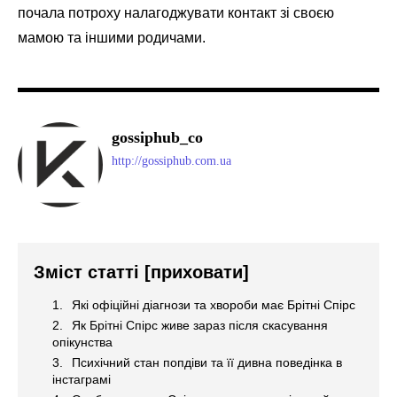
почала потроху налагоджувати контакт зі своєю
мамою та іншими родичами.
gossiphub_co
http://gossiphub.com.ua
Зміст статті
[приховати]
Які офіційні діагнози та хвороби має Брітні Спірс
Як Брітні Спірс живе зараз після скасування
опікунства
Психічний стан попдіви та її дивна поведінка в
інстаграмі