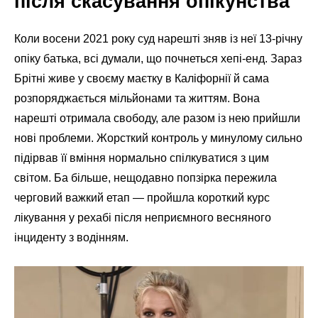
після скасування опікунства
Коли восени 2021 року суд нарешті зняв із неї 13-річну
опіку батька, всі думали, що почнеться хепі-енд. Зараз
Брітні живе у своєму маєтку в Каліфорнії й сама
розпоряджається мільйонами та життям. Вона
нарешті отримала свободу, але разом із нею прийшли
нові проблеми. Жорсткий контроль у минулому сильно
підірвав її вміння нормально спілкуватися з цим
світом. Ба більше, нещодавно попзірка пережила
черговий важкий етап — пройшла короткий курс
лікування у рехабі після неприємного весняного
інциденту з водінням.