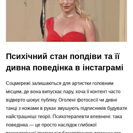
Психічний стан попдіви та її
дивна поведінка в інстаграмі
Соцмережі залишаються для артистки головним
місцем, де вона випускає пару, хоча її контент часто
відверто шокує публіку. Оголені фотосесії чи дивні
танці з ножами в руках змушують підписників будувати
найстрашніші теорії. Психотерапевти впевнені: така
поведінка — це просто наслідок глибокої