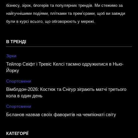
бізнесу, зірок, блогерів та популярних трендів. Ми стежимо за
найгучнішими подіями, плітками та прем’єрами, щоб ви завжди
були в курсі всього, що обговорюють у мережі.
В ТРЕНДІ
Зірки
Тейлор Свіфт і Тревіс Келсі таємно одружилися в Нью-
Йорку
Спортсмени
Вімблдон-2026: Костюк та Снігур зіграють матчі третього
кола в один день
Спортсмени
Бєланов назвав своїх фаворитів на чемпіонаті світу
КАТЕГОРІЇ