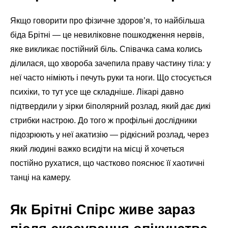
Якщо говорити про фізичне здоров’я, то найбільша
біда Брітні — це невиліковне пошкодження нервів,
яке викликає постійний біль. Співачка сама колись
ділилася, що хвороба зачепила праву частину тіла: у
неї часто німіють і печуть руки та ноги. Що стосується
психіки, то тут усе ще складніше. Лікарі давно
підтвердили у зірки біполярний розлад, який дає дикі
стрибки настрою. До того ж профільні дослідники
підозрюють у неї акатизію — рідкісний розлад, через
який людині важко всидіти на місці й хочеться
постійно рухатися, що частково пояснює її хаотичні
танці на камеру.
Як Брітні Спірс живе зараз