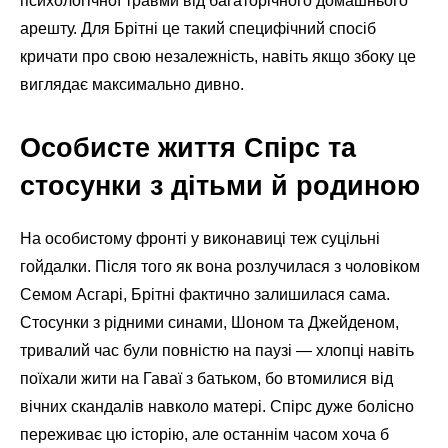
психологічної травми від багаторічного домашнього
арешту. Для Брітні це такий специфічний спосіб
кричати про свою незалежність, навіть якщо збоку це
виглядає максимально дивно.
Особисте життя Спірс та
стосунки з дітьми й родиною
На особистому фронті у виконавиці теж суцільні
гойдалки. Після того як вона розлучилася з чоловіком
Семом Асгарі, Брітні фактично залишилася сама.
Стосунки з рідними синами, Шоном та Джейденом,
тривалий час були повністю на паузі — хлопці навіть
поїхали жити на Гаваї з батьком, бо втомилися від
вічних скандалів навколо матері. Спірс дуже болісно
переживає цю історію, але останнім часом хоча б