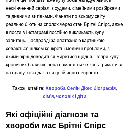
Життя цієї попдіви вже купу років нагадує якийсь
нескінченний серіал із судами, сімейними розбірками
та дивними витівками. Фанати по всьому світу
реально б’ють на сполох через стан Брітні Спірс, адже
її пости в інстаграмі постійно викликають купу
запитань. Насправді за епатажною картинкою
ховаються цілком конкретні медичні проблеми, з
якими зірці доводиться миритися щодня. Попри купу
хронічних болячок, вона намагається якось триматися
на плаву, хоча дається це їй явно непросто.
Також читайте:
Хвороба Селін Діон: біографія,
сім’я, чоловік і діти
Які офіційні діагнози та
хвороби має Брітні Спірс