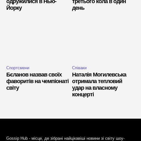
одружилися в Нью-
третього кола в один
Йорку
день
Спортсмени
Співаки
Бєланов назвав своїх
Наталія Могилевська
фаворитів на чемпіонаті
отримала тепловий
світу
удар на власному
концерті
Gossip Hub - місце, де зібрані найцікавіші новини зі світу шоу-