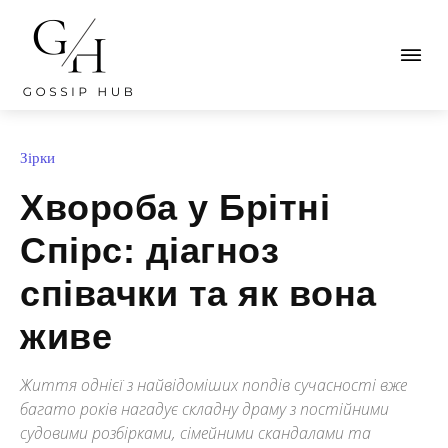
Зірки
Хвороба у Брітні
Спірс: діагноз
співачки та як вона
живе
Життя однієї з найвідоміших попдів сучасності вже
багато років нагадує складну драму з постійними
судовими розбірками, сімейними скандалами та