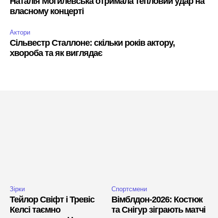
Наталія Могилевська отримала тепловий удар на
власному концерті
Актори
Сільвестр Сталлоне: скільки років актору,
хвороба та як виглядає
Зірки
Спортсмени
Тейлор Свіфт і Тревіс
Вімблдон-2026: Костюк
Келсі таємно
та Снігур зіграють матчі