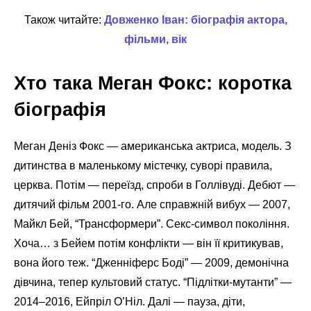
Також читайте:
Довженко Іван: біографія актора,
фільми, вік
Хто така Меган Фокс: коротка
біографія
Меган Деніз Фокс — американська актриса, модель. З
дитинства в маленькому містечку, суворі правила,
церква. Потім — переїзд, спроби в Голлівуді. Дебют —
дитячий фільм 2001-го. Але справжній вибух — 2007,
Майкл Бей, “Трансформери”. Секс-символ покоління.
Хоча… з Бейем потім конфлікти — він її критикував,
вона його теж. “Дженніферс Боді” — 2009, демонічна
дівчина, тепер культовий статус. “Підлітки-мутанти” —
2014–2016, Ейпріл О’Ніл. Далі — пауза, діти,