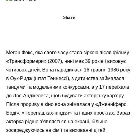
Share
Меган Фокс, яка свого часу стала зіркою після фільму
«Трансформери» (2007), нині має 39 років і виховує
чотирьох дітей. Вона народилася 16 травня 1986 року
в Оук-Ридж (штат Теннессі), з дитинства займалася
танцями та модельними конкурсами, а у 17 переїхала
до Лос-Анджелеса, щоб будувати акторську кар’єру.
Після прориву в кіно вона знімалася у «Дженніферс
Боді», «Черепашках-ніндзя» та інших проєктах. Зараз
акторка рідше з’являється на екрані, більше
зосереджуючись на сім’ї та вихованні дітей.