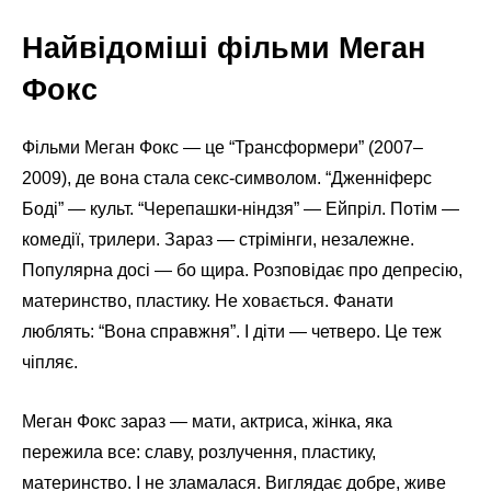
Найвідоміші фільми Меган
Фокс
Фільми Меган Фокс — це “Трансформери” (2007–
2009), де вона стала секс-символом. “Дженніферс
Боді” — культ. “Черепашки-ніндзя” — Ейпріл. Потім —
комедії, трилери. Зараз — стрімінги, незалежне.
Популярна досі — бо щира. Розповідає про депресію,
материнство, пластику. Не ховається. Фанати
люблять: “Вона справжня”. І діти — четверо. Це теж
чіпляє.
Меган Фокс зараз — мати, актриса, жінка, яка
пережила все: славу, розлучення, пластику,
материнство. І не зламалася. Виглядає добре, живе