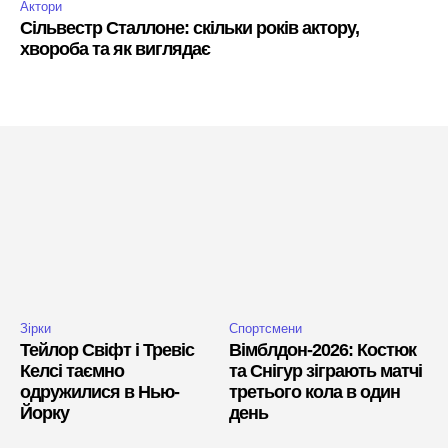
Актори
Сільвестр Сталлоне: скільки років актору,
хвороба та як виглядає
Зірки
Спортсмени
Тейлор Свіфт і Тревіс
Вімблдон-2026: Костюк
Келсі таємно
та Снігур зіграють матчі
одружилися в Нью-
третього кола в один
Йорку
день