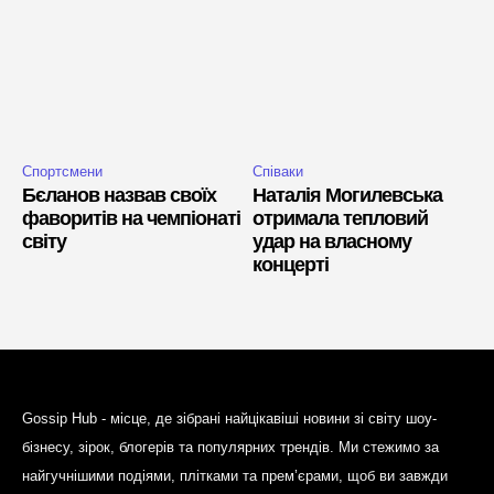
Спортсмени
Співаки
Бєланов назвав своїх
Наталія Могилевська
фаворитів на чемпіонаті
отримала тепловий
світу
удар на власному
концерті
Gossip Hub - місце, де зібрані найцікавіші новини зі світу шоу-
бізнесу, зірок, блогерів та популярних трендів. Ми стежимо за
найгучнішими подіями, плітками та прем’єрами, щоб ви завжди