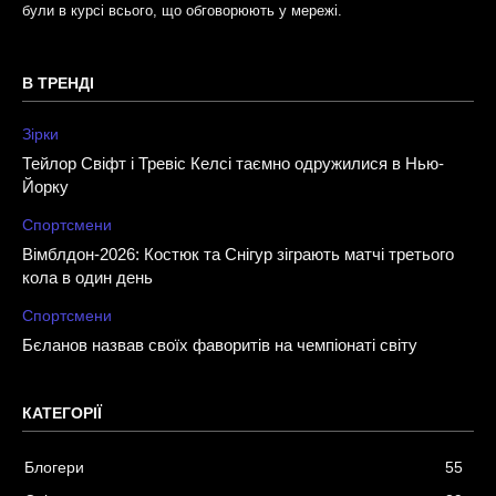
були в курсі всього, що обговорюють у мережі.
В ТРЕНДІ
Зірки
Тейлор Свіфт і Тревіс Келсі таємно одружилися в Нью-
Йорку
Спортсмени
Вімблдон-2026: Костюк та Снігур зіграють матчі третього
кола в один день
Спортсмени
Бєланов назвав своїх фаворитів на чемпіонаті світу
КАТЕГОРІЇ
Блогери
55