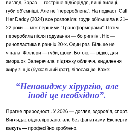
вигляд. Зараз — гостріше підборіддя, вищі вилиці,
губи об’ємніші. Але не “перероблена”. На подкасті Call
Her Daddy (2024) все розповіла: груди збільшила в 21–
22 роки — між першими “Трансформерами”. Потім
переробила після годування — бо риплінг. Ніс —
ринопластика в ранніх 20-х. Один раз. Більше не
чіпала. Філлери — губи, щоки. Ботокс — рідко, для
зморшок. Заперечила: підтяжку обличчя, видалення
жиру зі щік (буккальний фат), ліпосакцію. Каже:
“Ненавиджу хірургію, але
іноді це необхідно”.
Прагне природності. У 2026 — догляд, здоров’я, спорт.
Виглядає відполіровано, але без фанатизму. Експерти
кажуть — професійно зроблено.