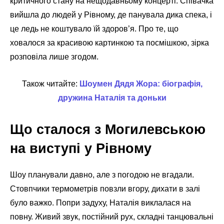
критичного стану на нещодавньому концерті. Співачка
вийшла до людей у Рівному, де панувала дика спека, і
це ледь не коштувало їй здоров’я. Про те, що
ховалося за красивою картинкою та посмішкою, зірка
розповіла лише згодом.
Також читайте:
Шоумен Дядя Жора: біографія,
дружина Наталія та доньки
Що сталося з Могилевською
на виступі у Рівному
Шоу планували давно, але з погодою не вгадали.
Стовпчики термометрів повзли вгору, дихати в залі
було важко. Попри задуху, Наталія виклалася на
повну. Живий звук, постійний рух, складні танцювальні