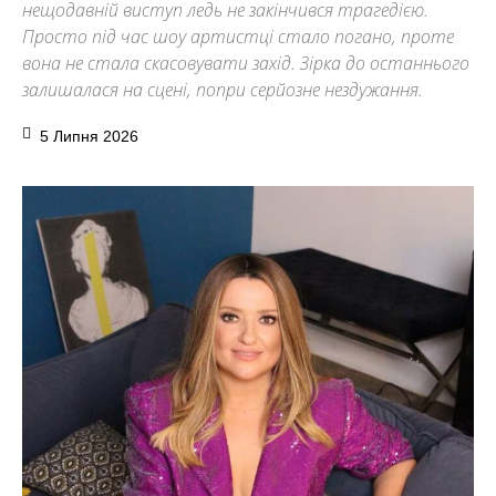
нещодавній виступ ледь не закінчився трагедією.
Просто під час шоу артистці стало погано, проте
вона не стала скасовувати захід. Зірка до останнього
залишалася на сцені, попри серйозне нездужання.
5 Липня 2026