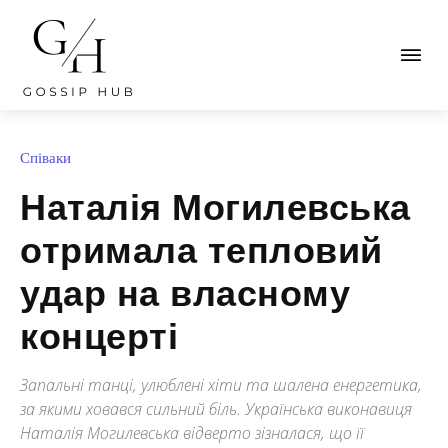
Співаки
Наталія Могилевська
отримала тепловий
удар на власному
концерті
Запальні танці, улюблені хіти та шалена енергетика,
за якими ховався сильний біль. Українська виконавиця
Наталія Могилевська відверто зізналася, що її