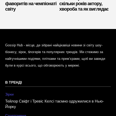
фаворитів на чемпіонаті
скільки років актору,
світу
хвороба та як виглядає
Gossip Hub - місце, де зібрані найцікавіші новини зі світу шоу-
бізнесу, зірок, блогерів та популярних трендів. Ми стежимо за
найгучнішими подіями, плітками та прем’єрами, щоб ви завжди
були в курсі всього, що обговорюють у мережі.
В ТРЕНДІ
Зірки
Тейлор Свіфт і Тревіс Келсі таємно одружилися в Нью-
Йорку
Спортсмени