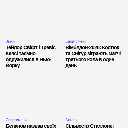
Зірки
Спортсмени
Тейлор Свіфт і Тревіс
Вімблдон-2026: Костюк
Келсі таємно
та Снігур зіграють матчі
одружилися в Нью-
третього кола в один
Йорку
день
Спортсмени
Актори
Бєланов назвав своїх
Сільвестр Сталлоне: