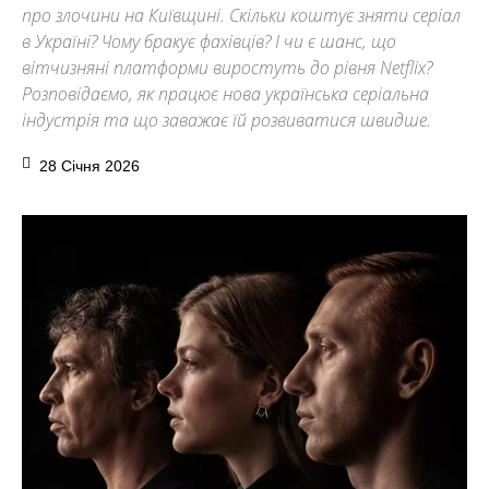
про злочини на Київщині. Скільки коштує зняти серіал
в Україні? Чому бракує фахівців? І чи є шанс, що
вітчизняні платформи виростуть до рівня Netflix?
Розповідаємо, як працює нова українська серіальна
індустрія та що заважає їй розвиватися швидше.
28 Січня 2026