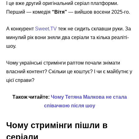
І це вже другий оригінальний серіал платформи.
Перший — комедія
“Вітя”
— вийшов восени 2025-го.
А конкурент
Sweet.TV
теж не сидить склавши руки. За
минулий рік вони зняли два серіали та кілька реаліті-
шоу.
Чому українські стримінги раптом почали знімати
власний контент? Скільки це коштує? І чи є майбутнє у
цієї справи?
Також читайте:
Чому Тетяна Малкова не стала
співачкою після шоу
Чому стримінги пішли в
серіали