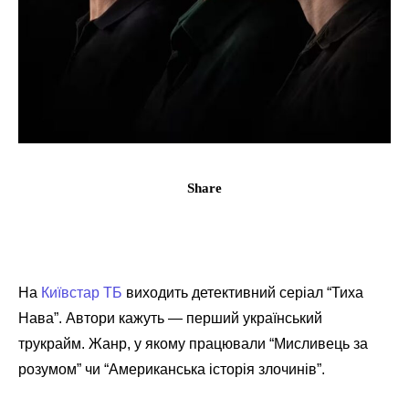
Share
На
Київстар ТБ
виходить детективний серіал “Тиха
Нава”. Автори кажуть — перший український
трукрайм. Жанр, у якому працювали “Мисливець за
розумом” чи “Американська історія злочинів”.