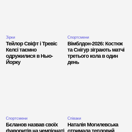
Зірки
Спортсмени
Тейлор Свіфт і Тревіс
Вімблдон-2026: Костюк
Келсі таємно
та Снігур зіграють матчі
одружилися в Нью-
третього кола в один
Йорку
день
Спортсмени
Співаки
Бєланов назвав своїх
Наталія Могилевська
фаворитів на чемпіонаті
отримала тепловий