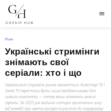
Різне
Українські стримінги
знімають свої
серіали: хто і що
Український стримінг-ринок змінюється. Київстар ТБ і
Sweet.TV перестали бути лише майданчиками для
чужого контенту — тепер вони знімають власні
серіали. За 2025 рік вийшло чотири оригінальні шоу:
від комедії про автослюсаря-психолога до трукрайму