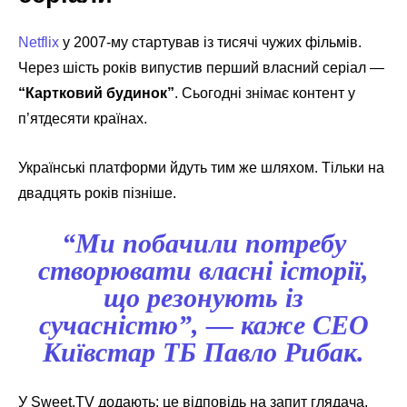
Netflix
у 2007-му стартував із тисячі чужих фільмів.
Через шість років випустив перший власний серіал —
“Картковий будинок”
. Сьогодні знімає контент у
п’ятдесяти країнах.
Українські платформи йдуть тим же шляхом. Тільки на
двадцять років пізніше.
“Ми побачили потребу
створювати власні історії,
що резонують із
сучасністю”, — каже СЕО
Київстар ТБ Павло Рибак.
У Sweet.TV додають: це відповідь на запит глядача,