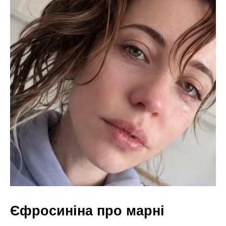
Єфросиніна про марні