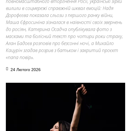
повномасштабного вторгнення Росії, українські зірки
вилили в соцмережі справжній шквал емоцій: Надя
Дорофєєва показала сльози з першого ранку війни,
Маша Єфросиніна зізналася в наївності своїх звернень
до росіян, Катерина Осадча опублікувала фото з
масками та болісний текст про чотири роки страху,
Алан Бадоєв розповів про безсонні ночі, а Михайло
Кацурін згадав розрив з батьком і закритий проєкт
«папа повір».
24 Лютого 2026