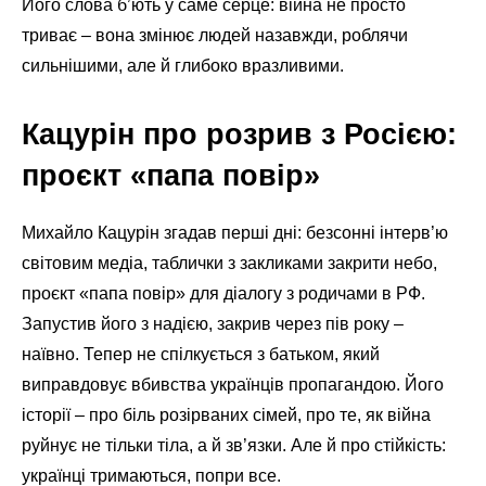
Його слова б’ють у саме серце: війна не просто
триває – вона змінює людей назавжди, роблячи
сильнішими, але й глибоко вразливими.
Кацурін про розрив з Росією:
проєкт «папа повір»
Михайло Кацурін згадав перші дні: безсонні інтерв’ю
світовим медіа, таблички з закликами закрити небо,
проєкт «папа повір» для діалогу з родичами в РФ.
Запустив його з надією, закрив через пів року –
наївно. Тепер не спілкується з батьком, який
виправдовує вбивства українців пропагандою. Його
історії – про біль розірваних сімей, про те, як війна
руйнує не тільки тіла, а й зв’язки. Але й про стійкість:
українці тримаються, попри все.