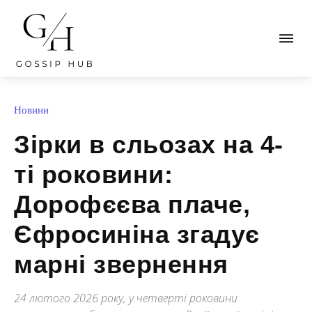
Новини
Зірки в сльозах на 4-
ті роковини:
Дорофєєва плаче,
Єфросиніна згадує
марні звернення
24 лютого 2026 року, у четверті роковини