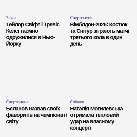
Зірки
Спортсмени
Тейлор Свіфт і Тревіс
Вімблдон-2026: Костюк
Келсі таємно
та Снігур зіграють матчі
одружилися в Нью-
третього кола в один
Йорку
день
Спортсмени
Співаки
Бєланов назвав своїх
Наталія Могилевська
фаворитів на чемпіонаті
отримала тепловий
світу
удар на власному
концерті