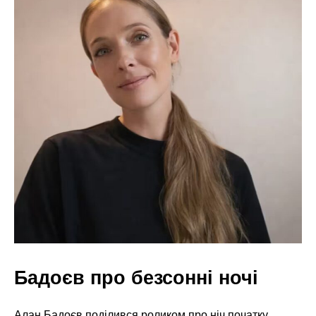
Бадоєв про безсонні ночі
Алан Бадоєв поділився роликом про ніч початку