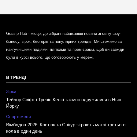
Gossip Hub - місце, де зібрані найцікавіші новини зі світу шоу-
бізнесу, зірок, блогерів та популярних трендів. Ми стежимо за
найгучнішими подіями, плітками та прем’єрами, щоб ви завжди
були в курсі всього, що обговорюють у мережі.
В ТРЕНДІ
Зірки
Тейлор Свіфт і Тревіс Келсі таємно одружилися в Нью-
Йорку
Спортсмени
Вімблдон-2026: Костюк та Снігур зіграють матчі третього
кола в один день