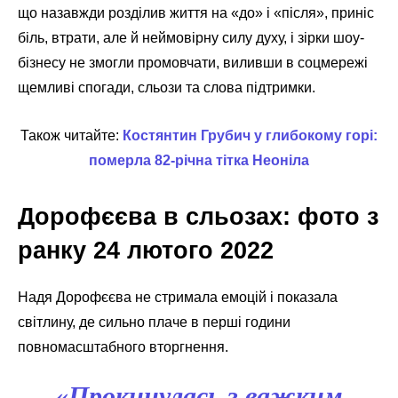
що назавжди розділив життя на «до» і «після», приніс
біль, втрати, але й неймовірну силу духу, і зірки шоу-
бізнесу не змогли промовчати, виливши в соцмережі
щемливі спогади, сльози та слова підтримки.
Також читайте:
Костянтин Грубич у глибокому горі:
померла 82-річна тітка Неоніла
Дорофєєва в сльозах: фото з
ранку 24 лютого 2022
Надя Дорофєєва не стримала емоцій і показала
світлину, де сильно плаче в перші години
повномасштабного вторгнення.
«Прокинулась з важким