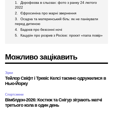
Дорофєєва в сльозах: фото з ранку 24 лютого
2022
Єфросиніна про марні звернення
Осадча та материнський біль: як не панікувати
перед дитиною
Бадоєв про безсонні ночі
Кацурін про розрив з Росією: проєкт «папа повір»
Можливо зацікавить
Зірки
Тейлор Свіфт і Тревіс Келсі таємно одружилися в
Нью-Йорку
Спортсмени
Вімблдон-2026: Костюк та Снігур зіграють матчі
третього кола в один день