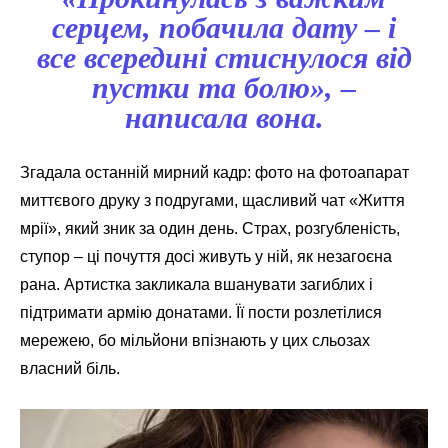
серцем, побачила дату – і
все всередині стиснулося від
пустки та болю», –
написала вона.
Згадала останній мирний кадр: фото на фотоапарат
миттєвого друку з подругами, щасливий чат «Життя
мрії», який зник за один день. Страх, розгубленість,
ступор – ці почуття досі живуть у ній, як незагоєна
рана. Артистка закликала вшанувати загиблих і
підтримати армію донатами. Її пости розлетілися
мережею, бо мільйони впізнають у цих сльозах
власний біль.