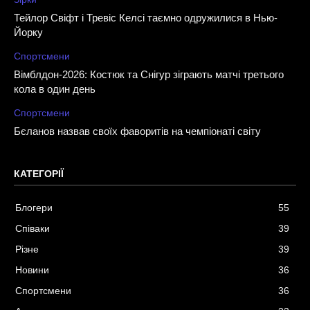
Тейлор Свіфт і Тревіс Келсі таємно одружилися в Нью-
Йорку
Спортсмени
Вімблдон-2026: Костюк та Снігур зіграють матчі третього
кола в один день
Спортсмени
Бєланов назвав своїх фаворитів на чемпіонаті світу
КАТЕГОРІЇ
Блогери
55
Співаки
39
Різне
39
Новини
36
Спортсмени
36