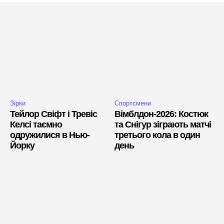
Зірки
Спортсмени
Тейлор Свіфт і Тревіс
Вімблдон-2026: Костюк
Келсі таємно
та Снігур зіграють матчі
одружилися в Нью-
третього кола в один
Йорку
день