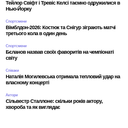
Тейлор Свіфт і Тревіс Келсі таємно одружилися в
Нью-Йорку
Спортсмени
Вімблдон-2026: Костюк та Снігур зіграють матчі
третього кола в один день
Спортсмени
Бєланов назвав своїх фаворитів на чемпіонаті
світу
Співаки
Наталія Могилевська отримала тепловий удар на
власному концерті
Актори
Сільвестр Сталлоне: скільки років актору,
хвороба та як виглядає