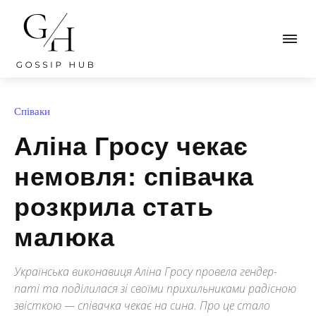
Співаки
Аліна Гросу чекає
немовля: співачка
розкрила стать
малюка
Українська виконавиця Аліна Гросу провела гендер-
паті та поділилася зі своїми прихильниками радісною
звісткою — співачка чекає на сина. Про це стало